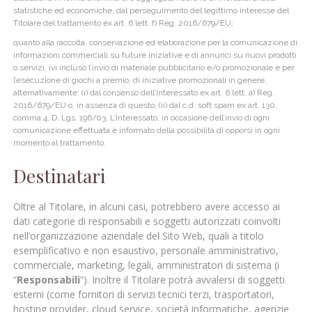
statistiche ed economiche, dal perseguimento del legittimo interesse del
Titolare del trattamento ex art. 6 lett. f) Reg. 2016/679/EU;
quanto alla raccolta, conservazione ed elaborazione per la comunicazione di
informazioni commerciali su future iniziative e di annunci su nuovi prodotti
o servizi, ivi incluso l’invio di materiale pubblicitario e/o promozionale e per
l’esecuzione di giochi a premio, di iniziative promozionali in genere,
alternativamente: (i) dal consenso dell’Interessato ex art. 6 lett. a) Reg.
2016/679/EU o, in assenza di questo, (ii) dal c.d. soft spam ex art. 130,
comma 4, D. Lgs. 196/03. L’Interessato, in occasione dell’invio di ogni
comunicazione effettuata è informato della possibilità di opporsi in ogni
momento al trattamento.
Destinatari
Oltre al Titolare, in alcuni casi, potrebbero avere accesso ai
dati categorie di responsabili e soggetti autorizzati coinvolti
nell’organizzazione aziendale del Sito Web, quali a titolo
esemplificativo e non esaustivo, personale amministrativo,
commerciale, marketing, legali, amministratori di sistema (i
“
Responsabili
”). Inoltre il Titolare potrà avvalersi di soggetti
esterni (come fornitori di servizi tecnici terzi, trasportatori,
hosting provider, cloud service, società informatiche, agenzie