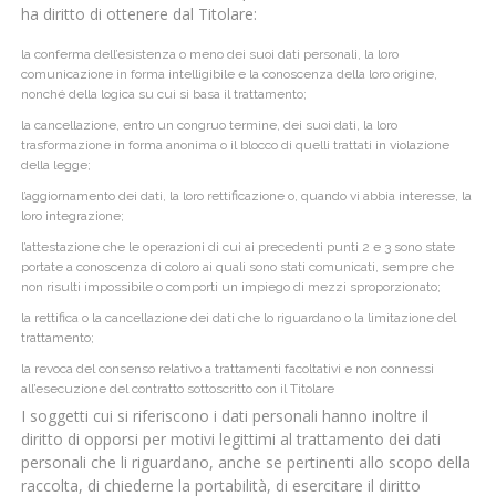
ha diritto di ottenere dal Titolare:
la conferma dell’esistenza o meno dei suoi dati personali, la loro
comunicazione in forma intelligibile e la conoscenza della loro origine,
nonché della logica su cui si basa il trattamento;
la cancellazione, entro un congruo termine, dei suoi dati, la loro
trasformazione in forma anonima o il blocco di quelli trattati in violazione
della legge;
l’aggiornamento dei dati, la loro rettificazione o, quando vi abbia interesse, la
loro integrazione;
l’attestazione che le operazioni di cui ai precedenti punti 2 e 3 sono state
portate a conoscenza di coloro ai quali sono stati comunicati, sempre che
non risulti impossibile o comporti un impiego di mezzi sproporzionato;
la rettifica o la cancellazione dei dati che lo riguardano o la limitazione del
trattamento;
la revoca del consenso relativo a trattamenti facoltativi e non connessi
all’esecuzione del contratto sottoscritto con il Titolare
I soggetti cui si riferiscono i dati personali hanno inoltre il
diritto di opporsi per motivi legittimi al trattamento dei dati
personali che li riguardano, anche se pertinenti allo scopo della
raccolta, di chiederne la portabilità, di esercitare il diritto