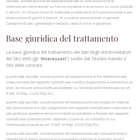
raccolta, conservazione ed elaborazione per la comunicazione di
informazioni commerciali su future iniziative e di annunci su nuovi prodotti
o servizi, ivi incluso l’invio di materiale pubblicitario e/o promozionale e per
l’esecuzione di giochi a premio, di iniziative promozionali in genere.
Categorie di dati: generalità e recapiti, data di arrivo e partenza.
Base giuridica del trattamento
La base giuridica del trattamento dei dati degli utenti/visitatori
del Sito Web (gli “
Interessati
”) svolto dal Titolare tramite il
Sito Web consiste:
quanto alla raccolta, conservazione ed elaborazione ai fini dell’eventuale
instaurazione del rapporto contrattuale (verifica disponibilità e preventivo on
line), da misure precontrattuali adottate su richiesta dell’Interessato ex art.
6 lett. b) Reg. 2016/679/EU;
quanto alla raccolta, conservazione ed elaborazione per esigenze relative
alla conclusione e/o allo svolgimento del rapporto contrattuale instaurato e
alla gestione operativa ed amministrativa (contabile e fiscale) del rapporto
contrattuale (prenotazione), dall’esecuzione di un contratto di cui
l’Interessato è parte ex art. 6 lett. b) Reg. 2016/679/EU;
quanto alla raccolta, conservazione ed elaborazione per compiere analisi
statistiche in forma anonima e/o aggregata ricerche di mercato, analisi